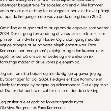
ubetinget begejstrede for solceller, om end vi ikke kommer
uden om, at der er brug for anlæggene, når vi er blevet pålagt
at opstille fire gange mere vedvarende energi inden 2030.
Omstilling er et godt ord at bruge om de opgaver, som venter i
2024. Der er gang i en ændring af vores skolestruktur – som
primært får indvirkning i Haslev. Og vi skal i gang med det
vigtige arbejde at se på vores plejehjemsstruktur. Faxe
Kommune har mange små plejehjem, og tiden kræver, at vi
også her ser på, om der er bedre og mere økonomisk
fornuftige måder at drive vores plejehjem på.
Jeg ser frem til arbejdet og alle de vigtige opgaver, jeg og
byrådet tager fat på i 2024. Heldigvis er Faxe Kommune et
tilvalg for mange ny borgere og virksomheder. Det er jeg stolt
af. Det er det bedste afsæt for en spændende udvikling.
Jeg ønsker alle et godt og lykkebringende nytår.
Ole Vive, Borgmester, Faxe Kommune