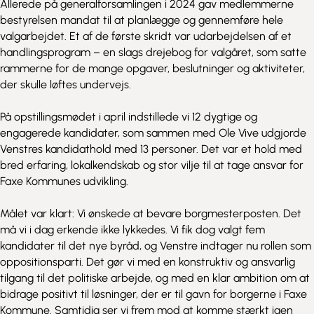
Allerede på generalforsamlingen i 2024 gav medlemmerne
bestyrelsen mandat til at planlægge og gennemføre hele
valgarbejdet. Et af de første skridt var udarbejdelsen af et
handlingsprogram – en slags drejebog for valgåret, som satte
rammerne for de mange opgaver, beslutninger og aktiviteter,
der skulle løftes undervejs.
På opstillingsmødet i april indstillede vi 12 dygtige og
engagerede kandidater, som sammen med Ole Vive udgjorde
Venstres kandidathold med 13 personer. Det var et hold med
bred erfaring, lokalkendskab og stor vilje til at tage ansvar for
Faxe Kommunes udvikling.
Målet var klart: Vi ønskede at bevare borgmesterposten. Det
må vi i dag erkende ikke lykkedes. Vi fik dog valgt fem
kandidater til det nye byråd, og Venstre indtager nu rollen som
oppositionsparti. Det gør vi med en konstruktiv og ansvarlig
tilgang til det politiske arbejde, og med en klar ambition om at
bidrage positivt til løsninger, der er til gavn for borgerne i Faxe
Kommune. Samtidig ser vi frem mod at komme stærkt igen