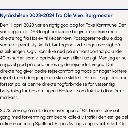
Nytårshilsen 2023-2024 fra Ole Vive, Borgmester
Den 11. april 2023 var en rigtig god dag for Faxe Kommune. Det
var dagen, da DSB langt om længe begyndte at køre med
direkte tog fra Haslev til København. Passagererne skulle dog
vente et pænt stykke tid, før togene kørte regelmæssigt på
strækningen. Og vi kom ikke ned på en transporttid på under
40 minutter, som vi oprindeligt var stillet i udsigt. Men jeg er nu
alligevel glad på pendlernes og de rejsendes vegne. Det
direkte tog giver bedre rejsekomfort og trods alt noget kortere
rejsetid, end dengang man skulle skifte til S-tog i Køge. Jeg tror
fortsat på, at denne direkte togforbindelse får væsentlig
betydning for bosætningen i Haslev – som faktisk i disse år er
markant.
2023 blev også året, da renoveringen af Østbanen blev sat i
gang med forventning om bedre kollektiv trafik i den østlige del
af kommunen og Sjælland. Et positivt og længe ventet løft. Og