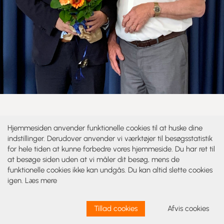
Mandag den 22. maj 2023 blev Faxes nuværende borgmester,
Hjemmesiden anvender funktionelle cookies til at huske dine
Ole Vive, genvalgt som borgmesterkandidat for KV25. Stort
indstillinger. Derudover anvender vi værktøjer til besøgsstatistik
tillykke til Ole. Nu ser vi frem mod kommunalvalget i 2025, hvor
for hele tiden at kunne forbedre vores hjemmeside. Du har ret til
vi igen vil stille med et stærkt kandidathold - med Ole Vive i
at besøge siden uden at vi måler dit besøg, mens de
spidsen.
funktionelle cookies ikke kan undgås. Du kan altid slette cookies
igen.
Læs mere
Efter opstillingsmødet havde vi åbent møde med trafikminister
Thomas Danielsen (V). Han fortalte om sit arbejde som
Tillad cookies
Afvis cookies
trafikminister - og hvilke områder, der ligger under ham og