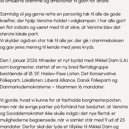
vil omsætte drømme og ambitioner til gavn for andre.
Samtidig vil jeg gerne rette en personlig tak til alle de gode
kræfter, der hjalp Venstre-holdet i valgkampen. I har alle gjort
en flot indsats og været med til at sikre, at Venstre blev det
største lokale parti.
Vi skylder også en stor tak til alle jer, der gik i stemmeboksen
og gav jeres mening til kende med jeres kryds.
Den 1. januar 2026 tiltræder et nyt byråd med Mikkel Dam (LA)
som borgmester, støttet af en ny bred flertalsgruppe
bestående af Ø, SF, Haslev-Faxe Listen, Det Konservative
Folkeparti, Lokallisten, Liberal Alliance, Dansk Folkeparti og
Danmarksdemokraterne – tilsammen 16 mandater.
Vi gjorde, hvad vi kunne for at fastholde borgmesterposten,
men når de øvrige partier på forhånd har besluttet, at Venstre
og Socialdemokratiet ikke skulle indgå i det nye flertal, er
mulighederne begrænsede, når vi samlet står med 9 ud af 25
mandater. Derfor skal der lyde et tillykke til Mikkel Dam og