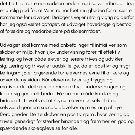
det tid til at rette opmærksomheden mod selve indholdet. Jeg
er utrolig glad for, at Venstre har fået muligheden for at sætte
rammerne for udvalget. Dialogens vej er utrolig vigtig og derfor
har jeg også været optaget, at udvalget hovedsagelig bestod
af forældre og medarbejdere på skoleområdet.
Udvalget skal komme med anbefalinger til initiativer som
skaber et miljø, hvor sjov undervisning fører til effektiv
læring, og hvor både elever og lærere trives og udvikler
sig.
Læring og trivsel er uadskillelige, da et positivt og trygt
læringsmiljø er afgørende for elevernes evne til at lære og
anvende ny viden. Når eleverne føler sig trygge og
motiverede, deltager de mere aktivt i undervisningen og
klarer sig generelt bedre. På samme måde kan læring
bidrage til trivsel ved at styrke elevernes selvtillid og
selvværd gennem succesoplevelser og mestring af nye
færdigheder. Dette skaber en positiv spiral, hvor læring og
trivsel gensidigt forstærker hinanden og fremmer en god og
spændende skoleoplevelse for alle.