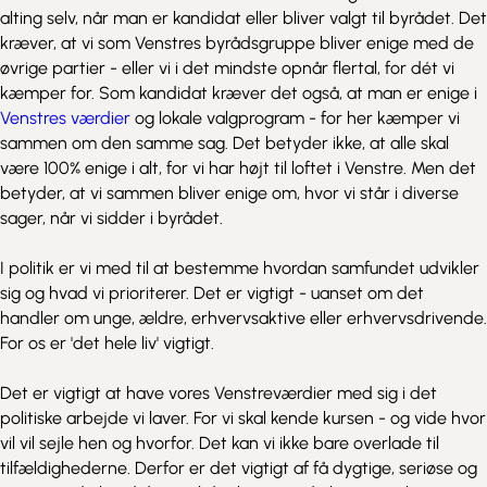
alting selv, når man er kandidat eller bliver valgt til byrådet. Det
kræver, at vi som Venstres byrådsgruppe bliver enige med de
øvrige partier - eller vi i det mindste opnår flertal, for dét vi
kæmper for. Som kandidat kræver det også, at man er enige i
Venstres værdier
og lokale valgprogram - for her kæmper vi
sammen om den samme sag. Det betyder ikke, at alle skal
være 100% enige i alt, for vi har højt til loftet i Venstre. Men det
betyder, at vi sammen bliver enige om, hvor vi står i diverse
sager, når vi sidder i byrådet.
I politik er vi med til at bestemme hvordan samfundet udvikler
sig og hvad vi prioriterer. Det er vigtigt - uanset om det
handler om unge, ældre, erhvervsaktive eller erhvervsdrivende.
For os er 'det hele liv' vigtigt.
Det er vigtigt at have vores Venstreværdier med sig i det
politiske arbejde vi laver. For vi skal kende kursen - og vide hvor
vil vil sejle hen og hvorfor. Det kan vi ikke bare overlade til
tilfældighederne. Derfor er det vigtigt af få dygtige, seriøse og