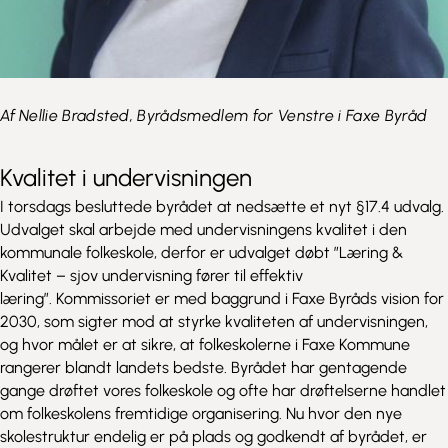
Af
Nellie Bradsted, Byrådsmedlem for
Venstre i Faxe Byråd
Kvalitet i undervisningen
I torsdags besluttede byrådet at nedsætte et nyt §17.4 udvalg.
Udvalget skal arbejde med undervisningens kvalitet i den
kommunale folkeskole, derfor er udvalget døbt ”Læring &
Kvalitet – sjov undervisning fører til effektiv
læring”. Kommissoriet er med baggrund i Faxe Byråds vision for
2030, som sigter mod at styrke kvaliteten af undervisningen,
og hvor målet er at sikre, at folkeskolerne i Faxe Kommune
rangerer blandt landets bedste. Byrådet har gentagende
gange drøftet vores folkeskole og ofte har drøftelserne handlet
om folkeskolens fremtidige organisering. Nu hvor den nye
skolestruktur endelig er på plads og godkendt af byrådet, er