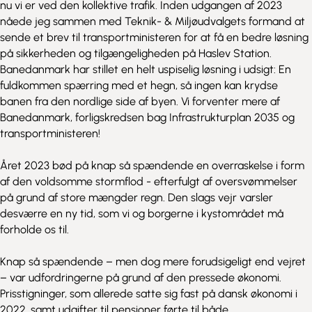
nu vi er ved den kollektive trafik. Inden udgangen af 2023
nåede jeg sammen med Teknik- & Miljøudvalgets formand at
sende et brev til transportministeren for at få en bedre løsning
på sikkerheden og tilgængeligheden på Haslev Station.
Banedanmark har stillet en helt uspiselig løsning i udsigt: En
fuldkommen spærring med et hegn, så ingen kan krydse
banen fra den nordlige side af byen. Vi forventer mere af
Banedanmark, forligskredsen bag Infrastrukturplan 2035 og
transportministeren!
Året 2023 bød på knap så spændende en overraskelse i form
af den voldsomme stormflod - efterfulgt af oversvømmelser
på grund af store mængder regn. Den slags vejr varsler
desværre en ny tid, som vi og borgerne i kystområdet må
forholde os til.
Knap så spændende – men dog mere forudsigeligt end vejret
– var udfordringerne på grund af den pressede økonomi.
Prisstigninger, som allerede satte sig fast på dansk økonomi i
2022, samt udgifter til pensioner førte til både