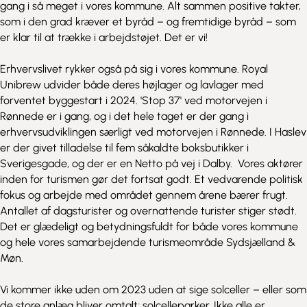
gang i så meget i vores kommune. Alt sammen positive takter,
som i den grad kræver et byråd – og fremtidige byråd – som
er klar til at trække i arbejdstøjet. Det er vi!
Erhvervslivet rykker også på sig i vores kommune. Royal
Unibrew udvider både deres højlager og lavlager med
forventet byggestart i 2024. 'Stop 37' ved motorvejen i
Rønnede er i gang, og i det hele taget er der gang i
erhvervsudviklingen særligt ved motorvejen i Rønnede. I Haslev
er der givet tilladelse til fem såkaldte boksbutikker i
Sverigesgade, og der er en Netto på vej i Dalby. Vores aktører
inden for turismen gør det fortsat godt. Et vedvarende politisk
fokus og arbejde med området gennem årene bærer frugt.
Antallet af dagsturister og overnattende turister stiger stødt.
Det er glædeligt og betydningsfuldt for både vores kommune
og hele vores samarbejdende turismeområde Sydsjælland &
Møn.
Vi kommer ikke uden om 2023 uden at sige solceller – eller som
de store anlæg bliver omtalt; solcelleparker. Ikke alle er