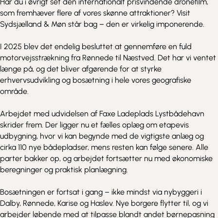
Har du i øvrigt set den internationalt prisvindende dronefilm,
som fremhæver flere af vores skønne attraktioner? Visit
Sydsjælland & Møn står bag – den er virkelig imponerende.
I 2025 blev det endelig besluttet at gennemføre en fuld
motorvejsstrækning fra Rønnede til Næstved. Det har vi ventet
længe på, og det bliver afgørende for at styrke
erhvervsudvikling og bosætning i hele vores geografiske
område.
Arbejdet med udvidelsen af Faxe Ladeplads Lystbådehavn
skrider frem. Der ligger nu et fælles oplæg om etapevis
udbygning, hvor vi kan begynde med de vigtigste anlæg og
cirka 110 nye bådepladser, mens resten kan følge senere. Alle
parter bakker op, og arbejdet fortsætter nu med økonomiske
beregninger og praktisk planlægning.
Bosætningen er fortsat i gang – ikke mindst via nybyggeri i
Dalby, Rønnede, Karise og Haslev. Nye borgere flytter til, og vi
arbejder løbende med at tilpasse blandt andet børnepasning