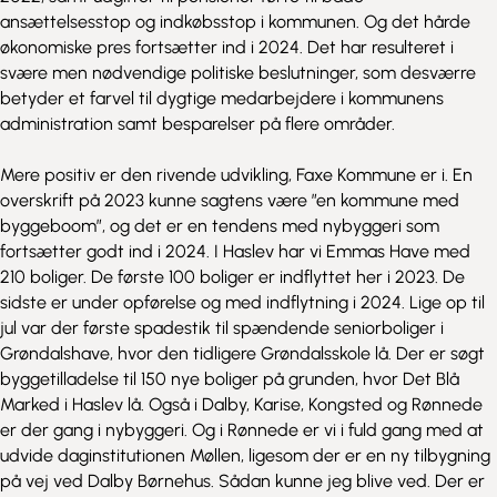
ansættelsesstop og indkøbsstop i kommunen. Og det hårde
økonomiske pres fortsætter ind i 2024. Det har resulteret i
svære men nødvendige politiske beslutninger, som desværre
betyder et farvel til dygtige medarbejdere i kommunens
administration samt besparelser på flere områder.
Mere positiv er den rivende udvikling, Faxe Kommune er i. En
overskrift på 2023 kunne sagtens være ”en kommune med
byggeboom”, og det er en tendens med nybyggeri som
fortsætter godt ind i 2024. I Haslev har vi Emmas Have med
210 boliger. De første 100 boliger er indflyttet her i 2023. De
sidste er under opførelse og med indflytning i 2024. Lige op til
jul var der første spadestik til spændende seniorboliger i
Grøndalshave, hvor den tidligere Grøndalsskole lå. Der er søgt
byggetilladelse til 150 nye boliger på grunden, hvor Det Blå
Marked i Haslev lå. Også i Dalby, Karise, Kongsted og Rønnede
er der gang i nybyggeri. Og i Rønnede er vi i fuld gang med at
udvide daginstitutionen Møllen, ligesom der er en ny tilbygning
på vej ved Dalby Børnehus. Sådan kunne jeg blive ved. Der er