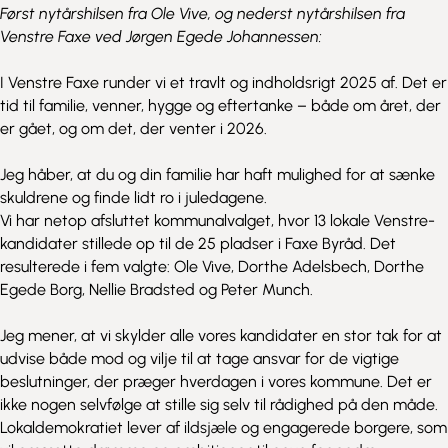
Først nytårshilsen fra Ole Vive, og nederst nytårshilsen fra
Venstre Faxe ved Jørgen Egede Johannessen:
I Venstre Faxe runder vi et travlt og indholdsrigt 2025 af. Det er
tid til familie, venner, hygge og eftertanke – både om året, der
er gået, og om det, der venter i 2026.
Jeg håber, at du og din familie har haft mulighed for at sænke
skuldrene og finde lidt ro i juledagene.
Vi har netop afsluttet kommunalvalget, hvor 13 lokale Venstre-
kandidater stillede op til de 25 pladser i Faxe Byråd. Det
resulterede i fem valgte: Ole Vive, Dorthe Adelsbech, Dorthe
Egede Borg, Nellie Bradsted og Peter Munch.
Jeg mener, at vi skylder alle vores kandidater en stor tak for at
udvise både mod og vilje til at tage ansvar for de vigtige
beslutninger, der præger hverdagen i vores kommune. Det er
ikke nogen selvfølge at stille sig selv til rådighed på den måde.
Lokaldemokratiet lever af ildsjæle og engagerede borgere, som