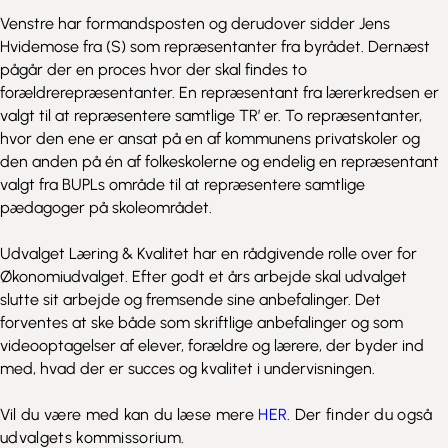
Venstre har formandsposten og derudover sidder Jens
Hvidemose fra (S) som repræsentanter fra byrådet. Dernæst
pågår der en proces hvor der skal findes to
forældrerepræsentanter. En repræsentant fra lærerkredsen er
valgt til at repræsentere samtlige TR’ er. To repræsentanter,
hvor den ene er ansat på en af kommunens privatskoler og
den anden på én af folkeskolerne og endelig en repræsentant
valgt fra BUPLs område til at repræsentere samtlige
pædagoger på skoleområdet.
Udvalget Læring & Kvalitet har en rådgivende rolle over for
Økonomiudvalget. Efter godt et års arbejde skal udvalget
slutte sit arbejde og fremsende sine anbefalinger. Det
forventes at ske både som skriftlige anbefalinger og som
videooptagelser af elever, forældre og lærere, der byder ind
med, hvad der er succes og kvalitet i undervisningen.
V
il du være med kan du læse mere
HER
. Der finder du også
udvalgets kommissorium.